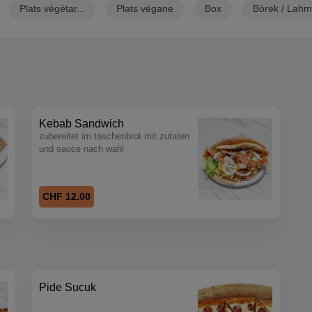
Plats végétar...
Plats végane
Box
Börek / Lahm
Kebab Sandwich
zubereitet im taschenbrot mit zutaten
und sauce nach wahl
CHF 12.00
Pide Sucuk