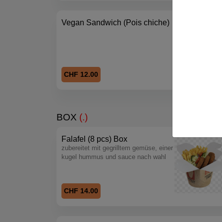
Vegan Sandwich (Pois chiche)
CHF 12.00
BOX
(.)
Falafel (8 pcs) Box
zubereitet mit gegrilltem gemüse, einer
kugel hummus und sauce nach wahl
CHF 14.00