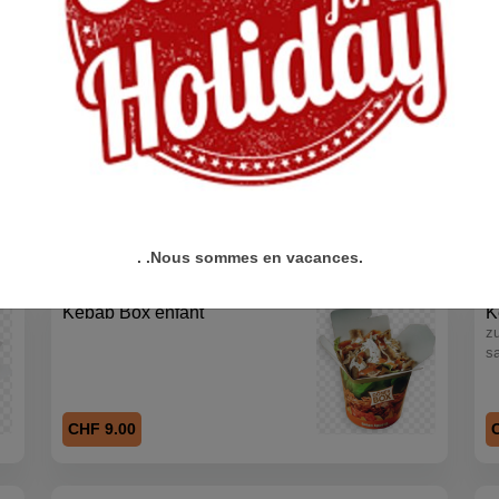
. .Nous sommes en vacances.
Kebab Box enfant
K
zu
s
CHF 9.00