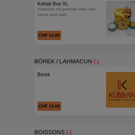
Kebab Box XL
zubereitet mit pommes frites und
sauce nach wahl
CHF 14.00
BÖREK / LAHMACUN
(.)
Börek
CHF 13.00
BOISSONS
(.)