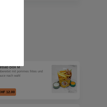
ebab Box M
bereitet mit pommes frites und
auce nach wahl
CHF 12.00