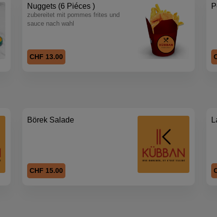
Nuggets (6 Piéces )
P
zubereitet mit pommes frites und
sauce nach wahl
CHF 13.00
Börek Salade
L
CHF 15.00