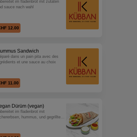
bereitet im fladenbrot mit zutaten
nd sauce nach wahl
CHF 12.00
ummus Sandwich
éparé dans un pain pita avec des
grédients et une sauce au choix
CHF 11.00
egan Dürüm (vegan)
bereitet im fladenbrot mit
ichererbsen, hummus, und gegrilltem
emüse, zutaten und sauce nach wahl