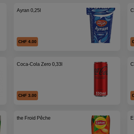
Ayran 0,25l
C
CHF 4.00
Coca-Cola Zero 0,33l
C
CHF 3.00
the Froid Pêche
E