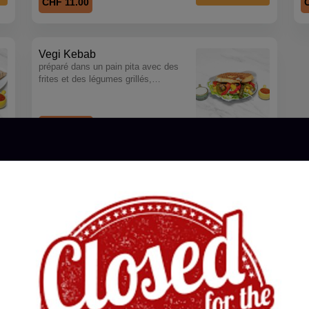
CHF 11.00
Vegi Kebab
préparé dans un pain pita avec des
frites et des légumes grillés,
accompagné d'ingrédients et de sauce
au choix.
CHF 12.00
Planted Vegan Kebab (vegan)
V
zubereitet im taschenbrot mit zutaten
zu
und sauce nach wahl
u
CHF 14.00