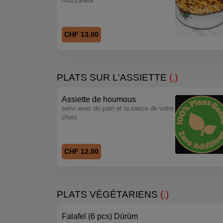
mozzarella
CHF 13.00
PLATS SUR L'ASSIETTE
(.)
Assiette de houmous
servi avec du pain et la sauce de votre
choix
CHF 12.00
PLATS VÉGÉTARIENS
(.)
Falafel (6 pcs) Dürüm