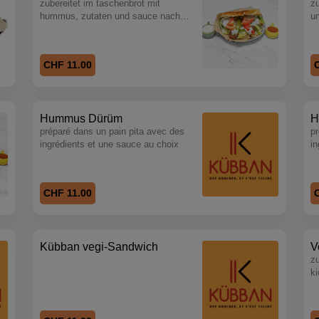
zubereitet im taschenbrot mit
zu
hummus, zutaten und sauce nach
u
wahl
CHF 11.00
Hummus Dürüm
H
préparé dans un pain pita avec des
pr
ingrédients et une sauce au choix
in
CHF 11.00
Kübban vegi-Sandwich
V
zu
k
g