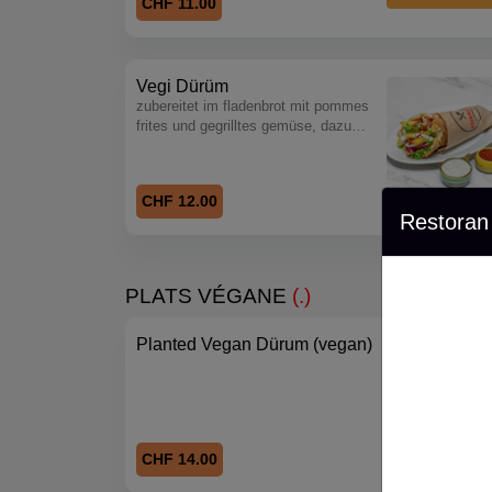
CHF 11.00
Vegi Dürüm
zubereitet im fladenbrot mit pommes
frites und gegrilltes gemüse, dazu
zutaten und sauce nach wahl
CHF 12.00
Restoran
PLATS VÉGANE
(.)
Planted Vegan Dürum (vegan)
CHF 14.00