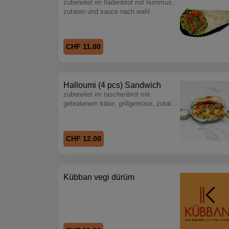
zubereitet im fladenbrot mit hummus,
zutaten und sauce nach wahl
CHF 11.00
Halloumi (4 pcs) Sandwich
zubereitet im taschenbrot mit
gebratenem käse, grillgemüse, zutaten
und sauce nach wahl
CHF 12.00
Kübban vegi dürüm