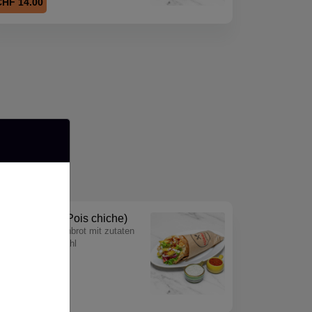
CHF 14.00
egan Dürüm (Pois chiche)
bereitet im fladenbrot mit zutaten
nd sauce nach wahl
CHF 12.00